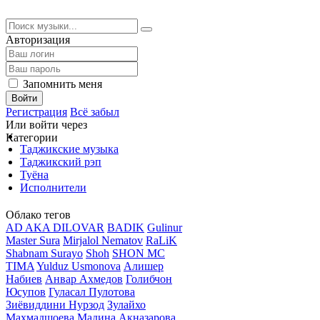
Авторизация
Запомнить меня
Войти
Регистрация
Всё забыл
Или войти через
Категории
Таджикские музыка
Таджикский рэп
Туёна
Исполнители
Облако тегов
AD AKA DILOVAR
BADIK
Gulinur
Master Sura
Mirjalol Nematov
RaLiK
Shabnam Surayo
Shoh
SHON MC
TIMA
Yulduz Usmonova
Алишер
Набиев
Анвар Ахмедов
Голибчон
Юсупов
Гуласал Пулотова
Зиёвиддини Нурзод
Зулайхо
Махмадшоева
Мадина Акназарова