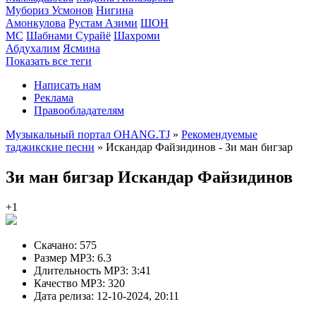
Мубориз Усмонов
Нигина
Амонкулова
Рустам Азими
ШОН
МС
Шабнами Сурайё
Шахроми
Абдухалим
Ясмина
Показать все теги
Написать нам
Реклама
Правообладателям
Музыкальный портал OHANG.TJ
»
Рекомендуемые
таджикские песни
» Искандар Файзидинов - Зи ман бигзар
Зи ман бигзар
Искандар Файзидинов
+1
Скачано:
575
Размер MP3:
6.3
Длительность MP3:
3:41
Качество MP3:
320
Дата релиза:
12-10-2024, 20:11