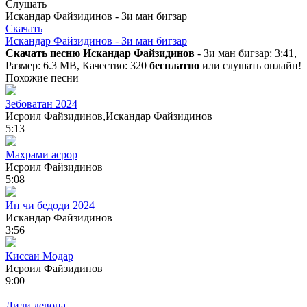
Слушать
Искандар Файзидинов - Зи ман бигзар
Скачать
Искандар Файзидинов - Зи ман бигзар
Скачать песню Искандар Файзидинов
- Зи ман бигзар: 3:41,
Размер: 6.3 MB, Качество: 320
бесплатно
или слушать онлайн!
Похожие песни
Зебоватан 2024
Исроил Файзидинов,Искандар Файзидинов
5:13
Махрами асрор
Исроил Файзидинов
5:08
Ин чи бедоди 2024
Искандар Файзидинов
3:56
Киссаи Модар
Исроил Файзидинов
9:00
Дили девона