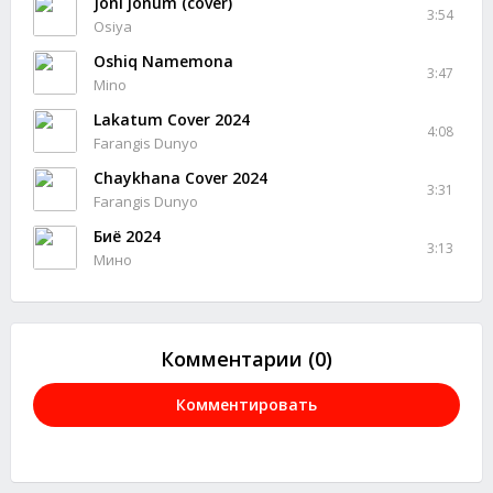
Joni jonum (cover)
3:54
Osiya
Oshiq Namemona
3:47
Mino
Lakatum Cover 2024
4:08
Farangis Dunyo
Chaykhana Cover 2024
3:31
Farangis Dunyo
Биё 2024
3:13
Мино
Комментарии (0)
Комментировать