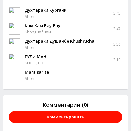
Духтараки Кургани
3:45
Shoh
Кам Кам Bay Bay
3:47
Shoh,Шабнам
Духтараки Душанбе Khushrucha
3:56
Shoh
ГУЛИ МАН
3:19
SHOH , LEO
Mara sar te
Shoh
Комментарии (0)
Комментировать