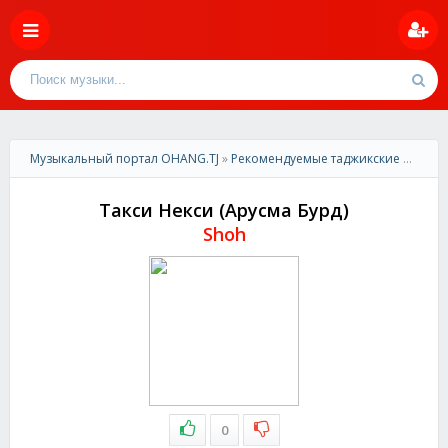
Музыкальный портал OHANG.TJ
»
Рекомендуемые таджикские песни
»
Такси Некси (Арусма Бурд)
Shoh
0