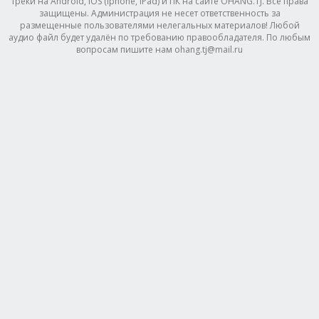
треки на Android, IOS (Iphone, IPad) и ПК на сайте OHANG.TJ. Все права
защищены. Администрация не несет ответственность за
размещенные пользователями нелегальных материалов! Любой
аудио файл будет удалён по требованию правообладателя. По любым
вопросам пишите нам ohang.tj@mail.ru