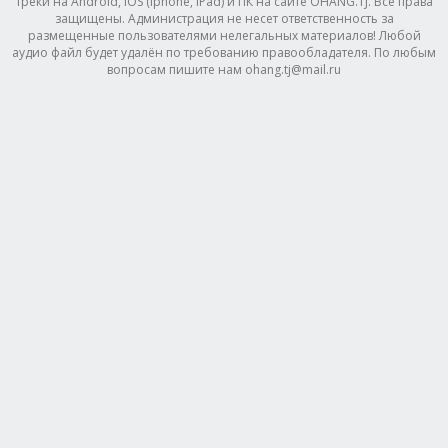
треки на Android, IOS (Iphone, IPad) и ПК на сайте OHANG.TJ. Все права
защищены. Администрация не несет ответственность за
размещенные пользователями нелегальных материалов! Любой
аудио файл будет удалён по требованию правообладателя. По любым
вопросам пишите нам ohang.tj@mail.ru