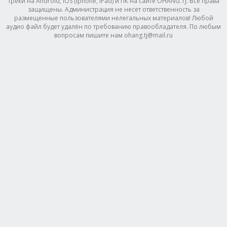
треки на Android, IOS (Iphone, IPad) и ПК на сайте OHANG.TJ. Все права
защищены. Администрация не несет ответственность за
размещенные пользователями нелегальных материалов! Любой
аудио файл будет удалён по требованию правообладателя. По любым
вопросам пишите нам ohang.tj@mail.ru