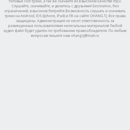
топовые Поп треки, а так же скачайте их в высоком качестве mp3.
Слушайте, скачивайте, и делитесь с друзьями! Бесплатно, без
ограничений, в высоком битрейте.Возможность слушать и скачивать
треки на Android, IOS (Iphone, IPad) и ПК на сайте OHANG.TJ. Все права
защищены. Администрация не несет ответственность за
размещенные пользователями нелегальных материалов! Любой
аудио файл будет удалён по требованию правообладателя. По любым
вопросам пишите нам ohang.tj@mail.ru