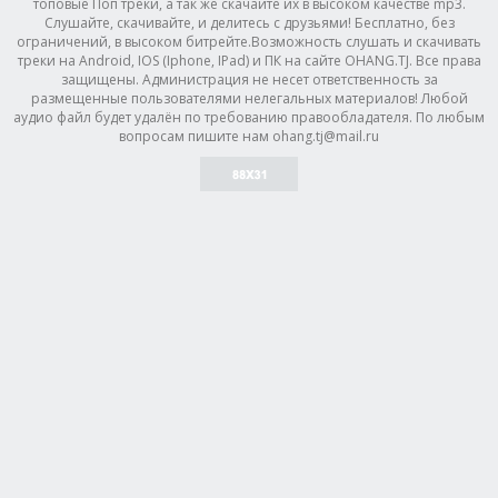
топовые Поп треки, а так же скачайте их в высоком качестве mp3.
Слушайте, скачивайте, и делитесь с друзьями! Бесплатно, без
ограничений, в высоком битрейте.Возможность слушать и скачивать
треки на Android, IOS (Iphone, IPad) и ПК на сайте OHANG.TJ. Все права
защищены. Администрация не несет ответственность за
размещенные пользователями нелегальных материалов! Любой
аудио файл будет удалён по требованию правообладателя. По любым
вопросам пишите нам ohang.tj@mail.ru