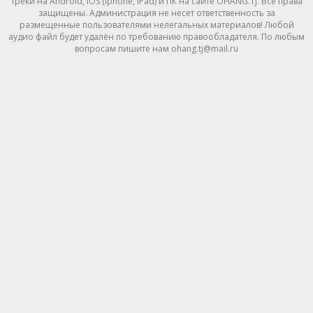
треки на Android, IOS (Iphone, IPad) и ПК на сайте OHANG.TJ. Все права
защищены. Администрация не несет ответственность за
размещенные пользователями нелегальных материалов! Любой
аудио файл будет удалён по требованию правообладателя. По любым
вопросам пишите нам ohang.tj@mail.ru