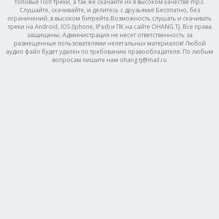
топовые Поп треки, а так же скачайте их в высоком качестве mp3.
Слушайте, скачивайте, и делитесь с друзьями! Бесплатно, без
ограничений, в высоком битрейте.Возможность слушать и скачивать
треки на Android, IOS (Iphone, IPad) и ПК на сайте OHANG.TJ. Все права
защищены. Администрация не несет ответственность за
размещенные пользователями нелегальных материалов! Любой
аудио файл будет удалён по требованию правообладателя. По любым
вопросам пишите нам ohang.tj@mail.ru