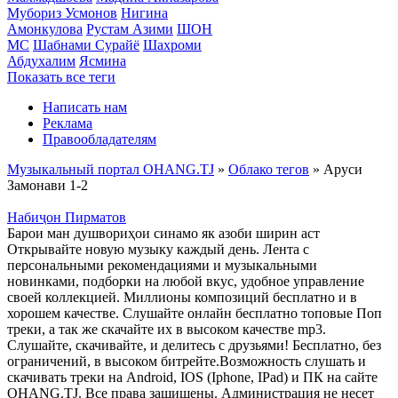
Мубориз Усмонов
Нигина
Амонкулова
Рустам Азими
ШОН
МС
Шабнами Сурайё
Шахроми
Абдухалим
Ясмина
Показать все теги
Написать нам
Реклама
Правообладателям
Музыкальный портал OHANG.TJ
»
Облако тегов
» Аруси
Замонави 1-2
Набиҷон Пирматов
Барои ман душвориҳои синамо як азоби ширин аст
Открывайте новую музыку каждый день. Лента с
персональными рекомендациями и музыкальными
новинками, подборки на любой вкус, удобное управление
своей коллекцией. Миллионы композиций бесплатно и в
хорошем качестве. Слушайте онлайн бесплатно топовые Поп
треки, а так же скачайте их в высоком качестве mp3.
Слушайте, скачивайте, и делитесь с друзьями! Бесплатно, без
ограничений, в высоком битрейте.Возможность слушать и
скачивать треки на Android, IOS (Iphone, IPad) и ПК на сайте
OHANG.TJ. Все права защищены. Администрация не несет