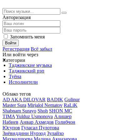
Авторизация
Запомнить меня
Войти
Регистрация
Всё забыл
Или войти через
Категории
Таджикские музыка
Таджикский рэп
Туёна
Исполнители
Облако тегов
AD AKA DILOVAR
BADIK
Gulinur
Master Sura
Mirjalol Nematov
RaLiK
Shabnam Surayo
Shoh
SHON MC
TIMA
Yulduz Usmonova
Алишер
Набиев
Анвар Ахмедов
Голибчон
Юсупов
Гуласал Пулотова
Зиёвиддини Нурзод
Зулайхо
Махмадшоева
Мадина Акназарова