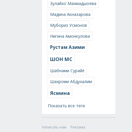
Зулайхо Махмадшоева
Мадина Акназарова
Мубориз Усмонов
Нигина Амонкулова
Рустам Азими
ШОН МС
Шабнами Сурайё
Шахроми Абдухалим
Ясмина
Показать все теги
Написать нам
Реклама