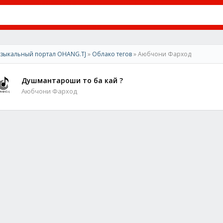
зыкальный портал OHANG.TJ
»
Облако тегов
» Аюбчони Фарход
Душмантароши то ба кай ?
Аюбчони Фарход