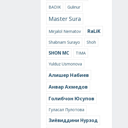
BADIK
Gulinur
Master Sura
RaLiK
Mirjalol Nematov
Shabnam Surayo
Shoh
SHON MC
TIMA
Yulduz Usmonova
Алишер Набиев
Анвар Ахмедов
Голибчон Юсупов
Гуласал Пулотова
Зиёвиддини Нурзод