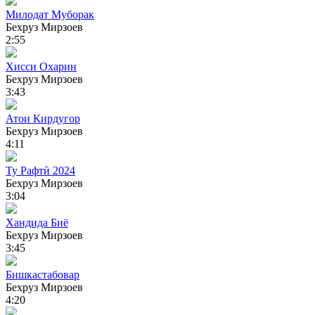
Милодат Муборак
Бехруз Мирзоев
2:55
Хисси Охарин
Бехруз Мирзоев
3:43
Атои Кирдугор
Бехруз Мирзоев
4:11
Ту Рафтӣ 2024
Бехруз Мирзоев
3:04
Хандида Биё
Бехруз Мирзоев
3:45
Бишкастабовар
Бехруз Мирзоев
4:20