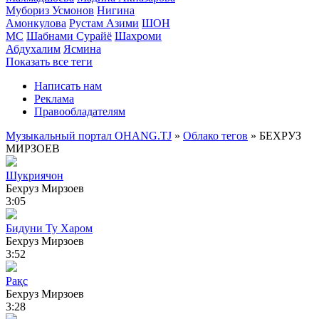
Мубориз Усмонов
Нигина
Амонкулова
Рустам Азими
ШОН
МС
Шабнами Сурайё
Шахроми
Абдухалим
Ясмина
Показать все теги
Написать нам
Реклама
Правообладателям
Музыкальный портал OHANG.TJ
»
Облако тегов
» БЕХРУЗ
МИРЗОЕВ
Шукриячон
Бехруз Мирзоев
3:05
Бидуни Ту Харом
Бехруз Мирзоев
3:52
Рақс
Бехруз Мирзоев
3:28