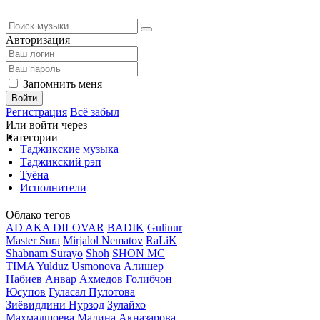
Авторизация
Запомнить меня
Войти
Регистрация
Всё забыл
Или войти через
Категории
Таджикские музыка
Таджикский рэп
Туёна
Исполнители
Облако тегов
AD AKA DILOVAR
BADIK
Gulinur
Master Sura
Mirjalol Nematov
RaLiK
Shabnam Surayo
Shoh
SHON MC
TIMA
Yulduz Usmonova
Алишер
Набиев
Анвар Ахмедов
Голибчон
Юсупов
Гуласал Пулотова
Зиёвиддини Нурзод
Зулайхо
Махмадшоева
Мадина Акназарова