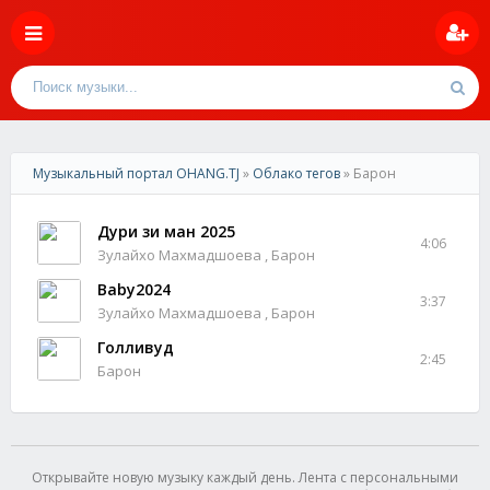
Музыкальный портал OHANG.TJ
»
Облако тегов
» Барон
Дури зи ман 2025
4:06
Зулайхо Махмадшоева , Барон
Baby2024
3:37
Зулайхо Махмадшоева , Барон
Голливуд
2:45
Барон
Открывайте новую музыку каждый день. Лента с персональными