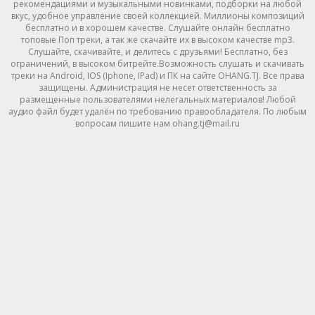
рекомендациями и музыкальными новинками, подборки на любой
вкус, удобное управление своей коллекцией. Миллионы композиций
бесплатно и в хорошем качестве. Слушайте онлайн бесплатно
топовые Поп треки, а так же скачайте их в высоком качестве mp3.
Слушайте, скачивайте, и делитесь с друзьями! Бесплатно, без
ограничений, в высоком битрейте.Возможность слушать и скачивать
треки на Android, IOS (Iphone, IPad) и ПК на сайте OHANG.TJ. Все права
защищены. Администрация не несет ответственность за
размещенные пользователями нелегальных материалов! Любой
аудио файл будет удалён по требованию правообладателя. По любым
вопросам пишите нам ohang.tj@mail.ru