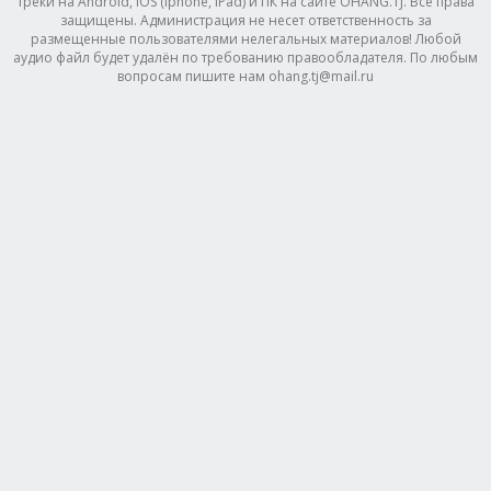
треки на Android, IOS (Iphone, IPad) и ПК на сайте OHANG.TJ. Все права
защищены. Администрация не несет ответственность за
размещенные пользователями нелегальных материалов! Любой
аудио файл будет удалён по требованию правообладателя. По любым
вопросам пишите нам ohang.tj@mail.ru