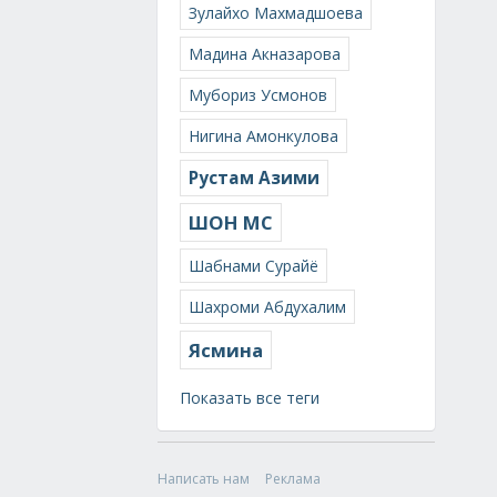
Зулайхо Махмадшоева
Мадина Акназарова
Мубориз Усмонов
Нигина Амонкулова
Рустам Азими
ШОН МС
Шабнами Сурайё
Шахроми Абдухалим
Ясмина
Показать все теги
Написать нам
Реклама