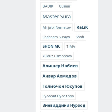
BADIK
Gulinur
Master Sura
RaLiK
Mirjalol Nematov
Shabnam Surayo
Shoh
SHON MC
TIMA
Yulduz Usmonova
Алишер Набиев
Анвар Ахмедов
Голибчон Юсупов
Гуласал Пулотова
Зиёвиддини Нурзод