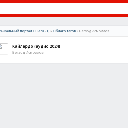
зыкальный портал OHANG.TJ
»
Облако тегов
» Бегзод Исмоилов
Кайлардо (аудио 2024)
Бегзод Исмоилов