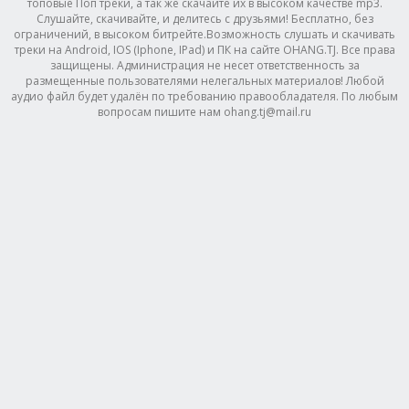
топовые Поп треки, а так же скачайте их в высоком качестве mp3.
Слушайте, скачивайте, и делитесь с друзьями! Бесплатно, без
ограничений, в высоком битрейте.Возможность слушать и скачивать
треки на Android, IOS (Iphone, IPad) и ПК на сайте OHANG.TJ. Все права
защищены. Администрация не несет ответственность за
размещенные пользователями нелегальных материалов! Любой
аудио файл будет удалён по требованию правообладателя. По любым
вопросам пишите нам ohang.tj@mail.ru