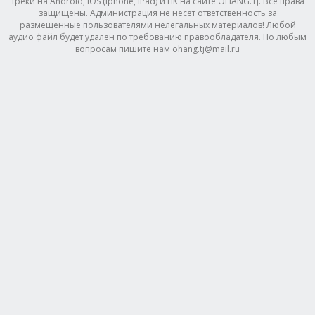
треки на Android, IOS (Iphone, IPad) и ПК на сайте OHANG.TJ. Все права
защищены. Администрация не несет ответственность за
размещенные пользователями нелегальных материалов! Любой
аудио файл будет удалён по требованию правообладателя. По любым
вопросам пишите нам ohang.tj@mail.ru