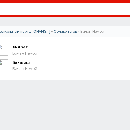
зыкальный портал OHANG.TJ
»
Облако тегов
» Бичан Немой
Хичрат
Бичан Немой
Бахшиш
Бичан Немой