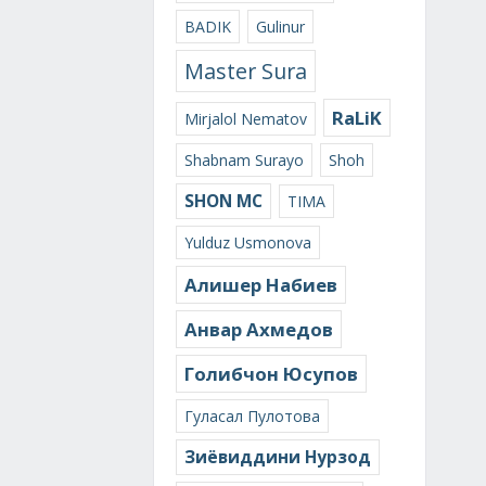
BADIK
Gulinur
Master Sura
RaLiK
Mirjalol Nematov
Shabnam Surayo
Shoh
SHON MC
TIMA
Yulduz Usmonova
Алишер Набиев
Анвар Ахмедов
Голибчон Юсупов
Гуласал Пулотова
Зиёвиддини Нурзод