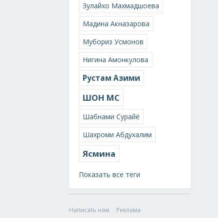
Зулайхо Махмадшоева
Мадина Акназарова
Мубориз Усмонов
Нигина Амонкулова
Рустам Азими
ШОН МС
Шабнами Сурайё
Шахроми Абдухалим
Ясмина
Показать все теги
Написать нам
Реклама