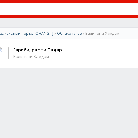
зыкальный портал OHANG.TJ
»
Облако тегов
» Валичони Хамдам
Гариби, рафти Падар
Валичони Хамдам