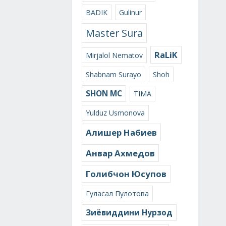
BADIK
Gulinur
Master Sura
RaLiK
Mirjalol Nematov
Shabnam Surayo
Shoh
SHON MC
TIMA
Yulduz Usmonova
Алишер Набиев
Анвар Ахмедов
Голибчон Юсупов
Гуласал Пулотова
Зиёвиддини Нурзод