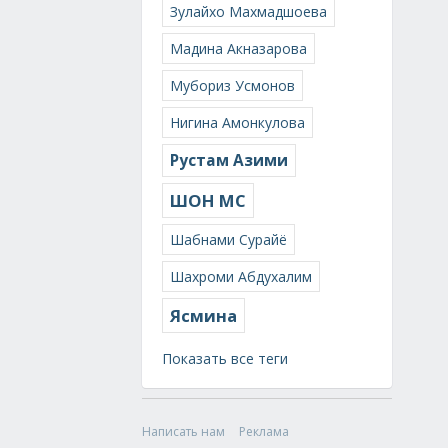
Зулайхо Махмадшоева
Мадина Акназарова
Мубориз Усмонов
Нигина Амонкулова
Рустам Азими
ШОН МС
Шабнами Сурайё
Шахроми Абдухалим
Ясмина
Показать все теги
Написать нам
Реклама