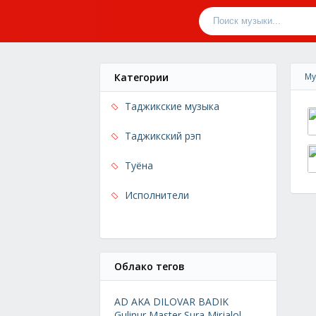
Категории
Му
Таджикские музыка
Таджикский рэп
Туёна
Исполнители
Облако тегов
AD AKA DILOVAR
BADIK
Gulinur
Master Sura
Mirjalol