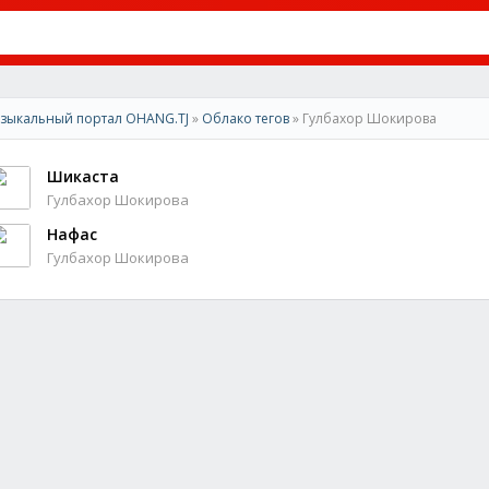
зыкальный портал OHANG.TJ
»
Облако тегов
» Гулбахор Шокирова
Шикаста
Гулбахор Шокирова
Нафас
Гулбахор Шокирова