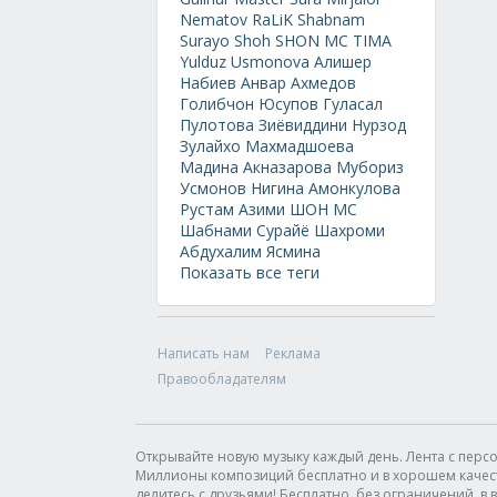
Nematov
RaLiK
Shabnam
Surayo
Shoh
SHON MC
TIMA
Yulduz Usmonova
Алишер
Набиев
Анвар Ахмедов
Голибчон Юсупов
Гуласал
Пулотова
Зиёвиддини Нурзод
Зулайхо Махмадшоева
Мадина Акназарова
Мубориз
Усмонов
Нигина Амонкулова
Рустам Азими
ШОН МС
Шабнами Сурайё
Шахроми
Абдухалим
Ясмина
Показать все теги
Написать нам
Реклама
Правообладателям
Открывайте новую музыку каждый день. Лента с пер
Миллионы композиций бесплатно и в хорошем качестве
делитесь с друзьями! Бесплатно, без ограничений, в в