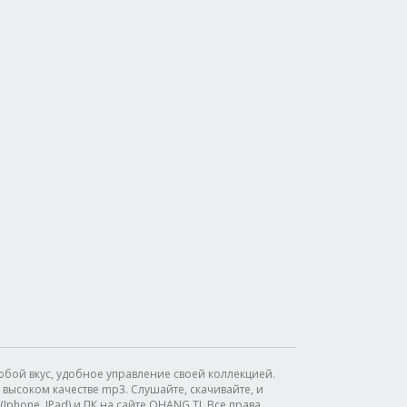
бой вкус, удобное управление своей коллекцией.
высоком качестве mp3. Слушайте, скачивайте, и
phone, IPad) и ПК на сайте OHANG.TJ. Все права