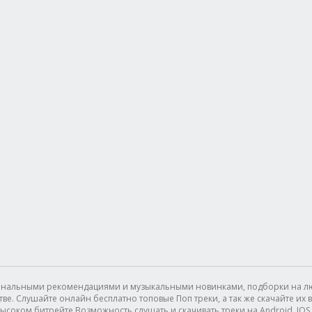
сональными рекомендациями и музыкальными новинками, подборки на лю
. Слушайте онлайн бесплатно топовые Поп треки, а так же скачайте их в 
ысоком битрейте.Возможность слушать и скачивать треки на Android, IOS (I