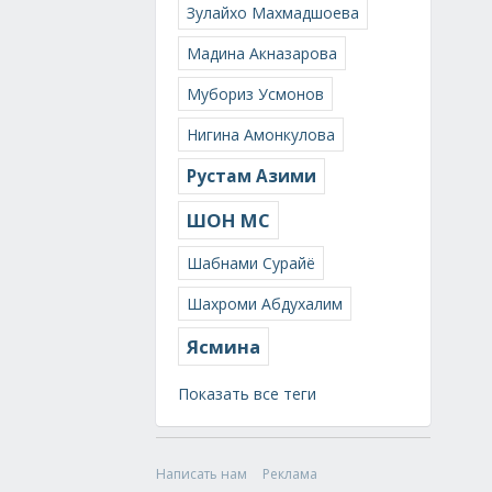
Зулайхо Махмадшоева
Мадина Акназарова
Мубориз Усмонов
Нигина Амонкулова
Рустам Азими
ШОН МС
Шабнами Сурайё
Шахроми Абдухалим
Ясмина
Показать все теги
Написать нам
Реклама