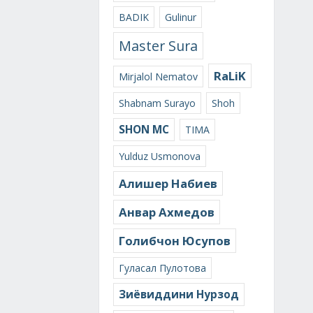
BADIK
Gulinur
Master Sura
RaLiK
Mirjalol Nematov
Shabnam Surayo
Shoh
SHON MC
TIMA
Yulduz Usmonova
Алишер Набиев
Анвар Ахмедов
Голибчон Юсупов
Гуласал Пулотова
Зиёвиддини Нурзод