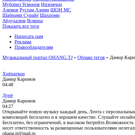
Мубориз Усмонов
Низомчон
Азимов
Рустам Азими
ШОН МС
Шабнами Сурайё
Шахроми
Абдухалим
Ясмина
Показать все теги
Написать нам
Реклама
Правообладателям
Музыкальный портал OHANG.TJ
»
Облако тегов
» Дамир Кар
Хиёнаткор
Дамир Каримов
04:48
Дунё
Дамир Каримов
04:27
Открывайте новую музыку каждый день. Лента с персональны
композиций бесплатно и в хорошем качестве. Слушайте онлайн б
Бесплатно, без ограничений, в высоком битрейте.Возможность 
несет ответственность за размещенные пользователями нелега
ohang.tj@mail.ru