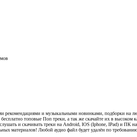
имов
ми рекомендациями и музыкальными новинками, подборки на лю
есплатно топовые Поп треки, а так же скачайте их в высоком ка
слушать и скачивать треки на Android, IOS (Iphone, IPad) и П
льных материалов! Любой аудио файл будет удалён по требован