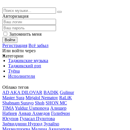
Авторизация
Запомнить меня
Войти
Регистрация
Всё забыл
Или войти через
Категории
Таджикские музыка
Таджикский рэп
Туёна
Исполнители
Облако тегов
AD AKA DILOVAR
BADIK
Gulinur
Master Sura
Mirjalol Nematov
RaLiK
Shabnam Surayo
Shoh
SHON MC
TIMA
Yulduz Usmonova
Алишер
Набиев
Анвар Ахмедов
Голибчон
Юсупов
Гуласал Пулотова
Зиёвиддини Нурзод
Зулайхо
Махмадшоева
Мадина Акназарова