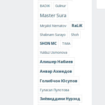
BADIK
Gulinur
Master Sura
RaLiK
Mirjalol Nematov
Shabnam Surayo
Shoh
SHON MC
TIMA
Yulduz Usmonova
Алишер Набиев
Анвар Ахмедов
Голибчон Юсупов
Гуласал Пулотова
Зиёвиддини Нурзод