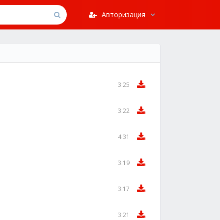
Авторизация
3:25
3:22
4:31
3:19
3:17
3:21