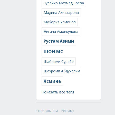
Зулайхо Махмадшоева
Мадина Акназарова
Мубориз Усмонов
Нигина Амонкулова
Рустам Азими
ШОН МС
Шабнами Сурайё
Шахроми Абдухалим
Ясмина
Показать все теги
Написать нам
Реклама