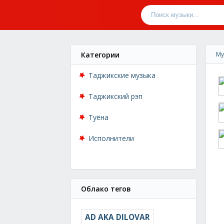
Категории
Му
Таджикские музыка
Таджикский рэп
Туёна
Исполнители
Облако тегов
AD AKA DILOVAR