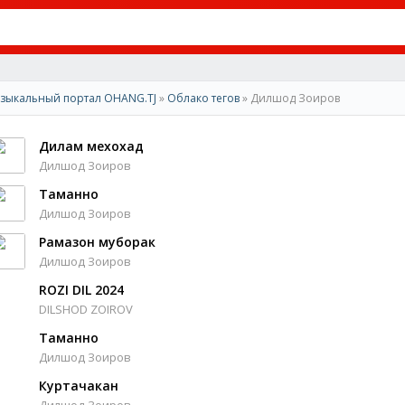
зыкальный портал OHANG.TJ
»
Облако тегов
» Дилшод Зоиров
Дилам мехохад
Дилшод Зоиров
Таманно
Дилшод Зоиров
Рамазон муборак
Дилшод Зоиров
ROZI DIL 2024
DILSHOD ZOIROV
Таманно
Дилшод Зоиров
Куртачакан