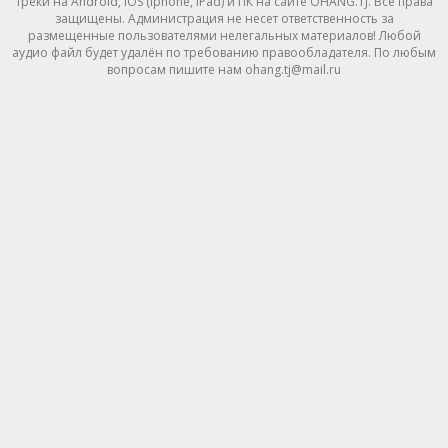
треки на Android, IOS (Iphone, IPad) и ПК на сайте OHANG.TJ. Все права
защищены. Администрация не несет ответственность за
размещенные пользователями нелегальных материалов! Любой
аудио файл будет удалён по требованию правообладателя. По любым
вопросам пишите нам ohang.tj@mail.ru