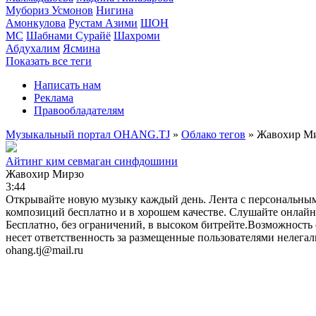
Мубориз Усмонов
Нигина
Амонкулова
Рустам Азими
ШОН
МС
Шабнами Сурайё
Шахроми
Абдухалим
Ясмина
Показать все теги
Написать нам
Реклама
Правообладателям
Музыкальный портал OHANG.TJ
»
Облако тегов
» Жавохир М
Айтинг ким севмаган синфдошини
Жавохир Мирзо
3:44
Открывайте новую музыку каждый день. Лента с персональны
композиций бесплатно и в хорошем качестве. Слушайте онлайн б
Бесплатно, без ограничений, в высоком битрейте.Возможность 
несет ответственность за размещенные пользователями нелега
ohang.tj@mail.ru