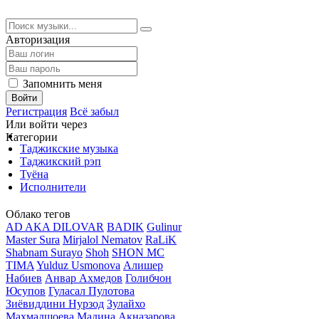
Авторизация
Запомнить меня
Войти
Регистрация
Всё забыл
Или войти через
Категории
Таджикские музыка
Таджикский рэп
Туёна
Исполнители
Облако тегов
AD AKA DILOVAR
BADIK
Gulinur
Master Sura
Mirjalol Nematov
RaLiK
Shabnam Surayo
Shoh
SHON MC
TIMA
Yulduz Usmonova
Алишер
Набиев
Анвар Ахмедов
Голибчон
Юсупов
Гуласал Пулотова
Зиёвиддини Нурзод
Зулайхо
Махмадшоева
Мадина Акназарова