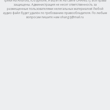
треки на Android, IOS (Iphone, IPad) и ПК на сайте OHANG.TJ. Все права
защищены. Администрация не несет ответственность за
размещенные пользователями нелегальных материалов! Любой
аудио файл будет удалён по требованию правообладателя. По любым
вопросам пишите нам ohang.tj@mail.ru