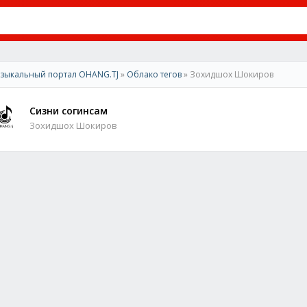
зыкальный портал OHANG.TJ
»
Облако тегов
» Зохидшох Шокиров
Сизни согинсам
Зохидшох Шокиров