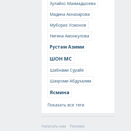
Зулайхо Махмадшоева
Мадина Акназарова
Мубориз Усмонов
Нигина Амонкулова
Рустам Азими
ШОН МС
Шабнами Сурайё
Шахроми Абдухалим
Ясмина
Показать все теги
Написать нам
Реклама