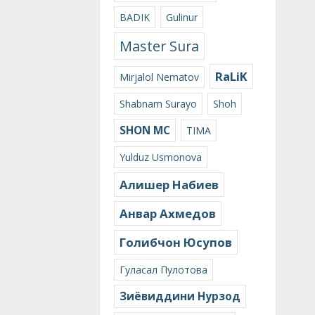
BADIK
Gulinur
Master Sura
RaLiK
Mirjalol Nematov
Shabnam Surayo
Shoh
SHON MC
TIMA
Yulduz Usmonova
Алишер Набиев
Анвар Ахмедов
Голибчон Юсупов
Гуласал Пулотова
Зиёвиддини Нурзод