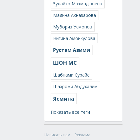
Зулайхо Махмадшоева
Мадина Акназарова
Мубориз Усмонов
Нигина Амонкулова
Рустам Азими
ШОН МС
Шабнами Сурайё
Шахроми Абдухалим
Ясмина
Показать все теги
Написать нам
Реклама