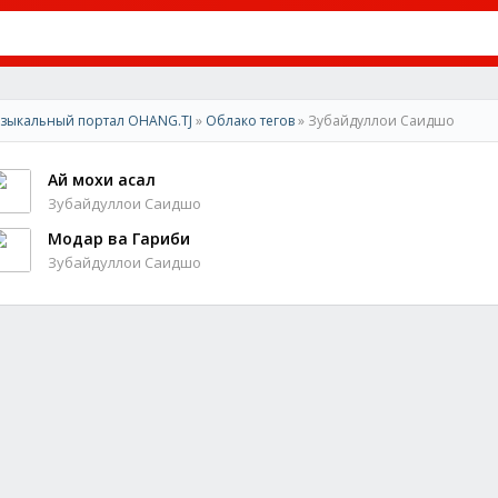
зыкальный портал OHANG.TJ
»
Облако тегов
» Зубайдуллои Саидшо
Ай мохи асал
Зубайдуллои Саидшо
Модар ва Гариби
Зубайдуллои Саидшо