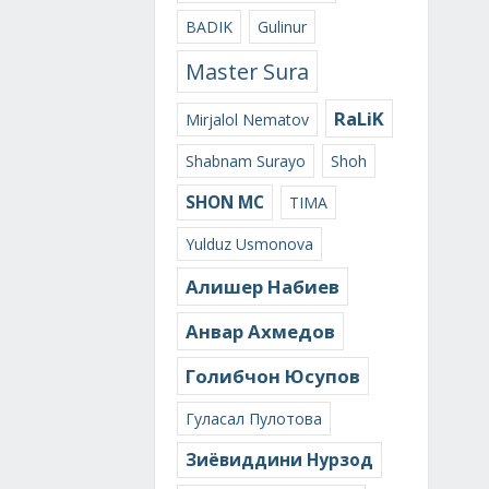
BADIK
Gulinur
Master Sura
RaLiK
Mirjalol Nematov
Shabnam Surayo
Shoh
SHON MC
TIMA
Yulduz Usmonova
Алишер Набиев
Анвар Ахмедов
Голибчон Юсупов
Гуласал Пулотова
Зиёвиддини Нурзод