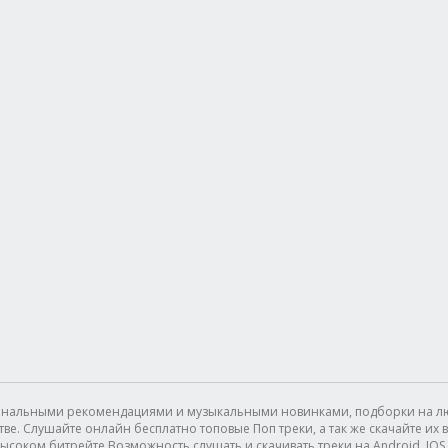
сональными рекомендациями и музыкальными новинками, подборки на лю
. Слушайте онлайн бесплатно топовые Поп треки, а так же скачайте их в 
ысоком битрейте.Возможность слушать и скачивать треки на Android, IOS (I