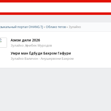
зыкальный портал OHANG.TJ
»
Облако тегов
» Зулайхо
Азизи дили 2026
Зулайхо ,Ҷонибек Муродов
Умри ман Ёдбуди Бахром Гафури
Зулайхо Валичон - Анушервони Бахром