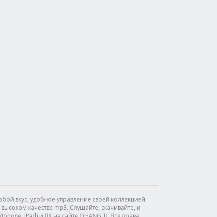
бой вкус, удобное управление своей коллекцией.
высоком качестве mp3. Слушайте, скачивайте, и
phone, IPad) и ПК на сайте OHANG.TJ. Все права