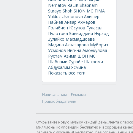
Nematov
RaLiK
Shabnam
Surayo
Shoh
SHON MC
TIMA
Yulduz Usmonova
Алишер
Набиев
Анвар Ахмедов
Голибчон Юсупов
Гуласал
Пулотова
Зиёвиддини Нурзод
Зулайхо Махмадшоева
Мадина Акназарова
Мубориз
Усмонов
Нигина Амонкулова
Рустам Азими
ШОН МС
Шабнами Сурайё
Шахроми
Абдухалим
Ясмина
Показать все теги
Написать нам
Реклама
Правообладателям
Открывайте новую музыку каждый день. Лента с пер
Миллионы композиций бесплатно и в хорошем качестве
делитесь с друзьями! Бесплатно, без ограничений, в в