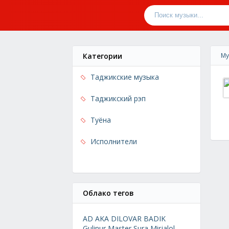
Категории
Му
Таджикские музыка
Таджикский рэп
Туёна
Исполнители
Облако тегов
AD AKA DILOVAR
BADIK
Gulinur
Master Sura
Mirjalol