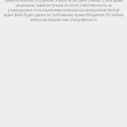
треки на Android, IOS (Iphone, IPad) и ПК на сайте OHANG.TJ. Все права
защищены. Администрация не несет ответственность за
размещенные пользователями нелегальных материалов! Любой
аудио файл будет удалён по требованию правообладателя. По любым
вопросам пишите нам ohang.tj@mail.ru