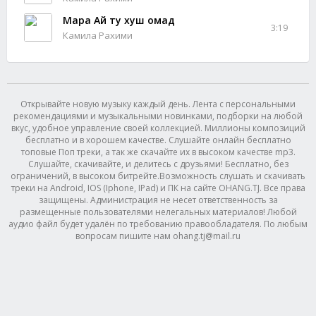
Мара Ай ту хуш омад
3:19
Камила Рахими
Открывайте новую музыку каждый день. Лента с персональными
рекомендациями и музыкальными новинками, подборки на любой
вкус, удобное управление своей коллекцией. Миллионы композиций
бесплатно и в хорошем качестве. Слушайте онлайн бесплатно
топовые Поп треки, а так же скачайте их в высоком качестве mp3.
Слушайте, скачивайте, и делитесь с друзьями! Бесплатно, без
ограничений, в высоком битрейте.Возможность слушать и скачивать
треки на Android, IOS (Iphone, IPad) и ПК на сайте OHANG.TJ. Все права
защищены. Администрация не несет ответственность за
размещенные пользователями нелегальных материалов! Любой
аудио файл будет удалён по требованию правообладателя. По любым
вопросам пишите нам ohang.tj@mail.ru