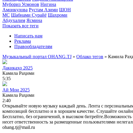
Мубориз Усмонов
Нигина
Амонкулова
Рустам Азими
ШОН
МС
Шабнами Сурайё
Шахроми
Абдухалим
Ясмина
Показать все теги
Написать нам
Реклама
Правообладателям
Музыкальный портал OHANG.TJ
»
Облако тегов
» Камила Раҳ
Дақиқаҳо 2025
Камила Раҳими
5:35
Ай Мои 2025
Камила Раҳими
2:40
Открывайте новую музыку каждый день. Лента с персональны
композиций бесплатно и в хорошем качестве. Слушайте онлайн б
Бесплатно, без ограничений, в высоком битрейте.Возможность 
несет ответственность за размещенные пользователями нелега
ohang.tj@mail.ru