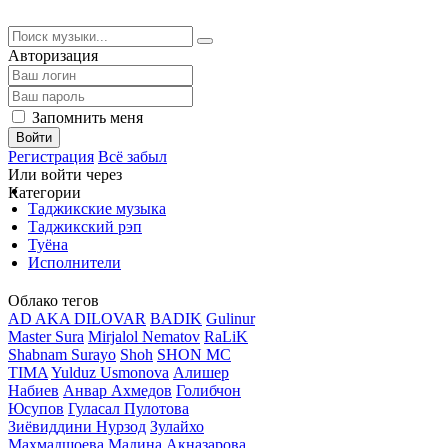
Авторизация
Запомнить меня
Войти
Регистрация
Всё забыл
Или войти через
Категории
Таджикские музыка
Таджикский рэп
Туёна
Исполнители
Облако тегов
AD AKA DILOVAR
BADIK
Gulinur
Master Sura
Mirjalol Nematov
RaLiK
Shabnam Surayo
Shoh
SHON MC
TIMA
Yulduz Usmonova
Алишер
Набиев
Анвар Ахмедов
Голибчон
Юсупов
Гуласал Пулотова
Зиёвиддини Нурзод
Зулайхо
Махмадшоева
Мадина Акназарова