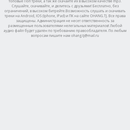
топовые Поп треки, а так же скачайте их в высоком качестве mp3.
Слушайте, скачивайте, и делитесь с друзьями! Бесплатно, без
ограничений, в высоком битрейте.Возможность слушать и скачивать
треки на Android, IOS (Iphone, IPad) и ПК на сайте OHANG.TJ. Все права
защищены. Администрация не несет ответственность за
размещенные пользователями нелегальных материалов! Любой
аудио файл будет удалён по требованию правообладателя. По любым
вопросам пишите нам ohang.tj@mail.ru