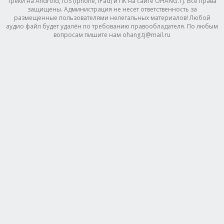
треки на Android, IOS (Iphone, IPad) и ПК на сайте OHANG.TJ. Все права
защищены. Администрация не несет ответственность за
размещенные пользователями нелегальных материалов! Любой
аудио файл будет удалён по требованию правообладателя. По любым
вопросам пишите нам ohang.tj@mail.ru