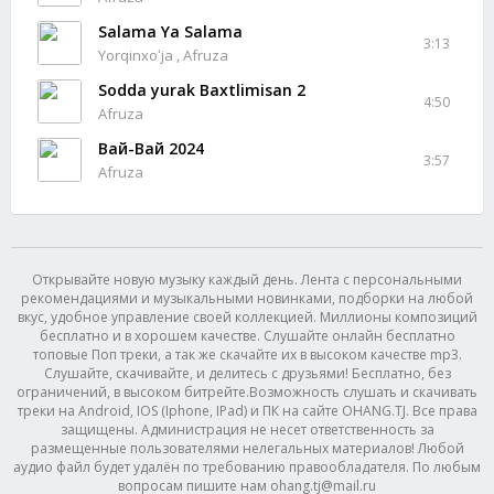
Salama Ya Salama
3:13
Yorqinxoʻja , Afruza
Sodda yurak Baxtlimisan 2
4:50
Afruza
Вай-Вай 2024
3:57
Afruza
Открывайте новую музыку каждый день. Лента с персональными
рекомендациями и музыкальными новинками, подборки на любой
вкус, удобное управление своей коллекцией. Миллионы композиций
бесплатно и в хорошем качестве. Слушайте онлайн бесплатно
топовые Поп треки, а так же скачайте их в высоком качестве mp3.
Слушайте, скачивайте, и делитесь с друзьями! Бесплатно, без
ограничений, в высоком битрейте.Возможность слушать и скачивать
треки на Android, IOS (Iphone, IPad) и ПК на сайте OHANG.TJ. Все права
защищены. Администрация не несет ответственность за
размещенные пользователями нелегальных материалов! Любой
аудио файл будет удалён по требованию правообладателя. По любым
вопросам пишите нам ohang.tj@mail.ru