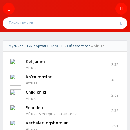
Музыкальный портал OHANG.TJ
»
Облако тегов
» Afruza
Kel Jonim
3:52
Afruza
Ko’rolmaslar
4:03
Afruza
Chiki chiki
2:09
Afruza
Seni deb
3:38
Afruza & Yorqinxo ja Umarov
Kechalari oqshomlar
3:51
Afruza