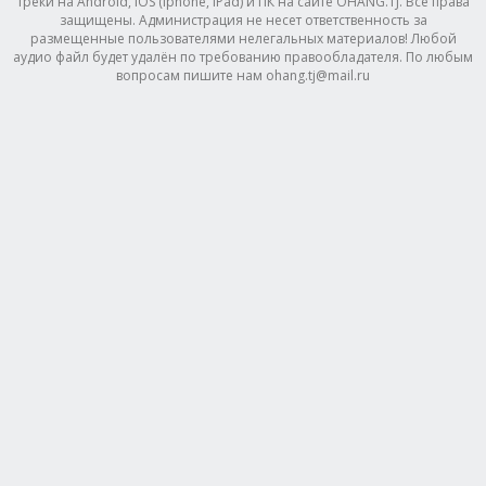
треки на Android, IOS (Iphone, IPad) и ПК на сайте OHANG.TJ. Все права
защищены. Администрация не несет ответственность за
размещенные пользователями нелегальных материалов! Любой
аудио файл будет удалён по требованию правообладателя. По любым
вопросам пишите нам ohang.tj@mail.ru