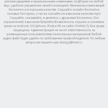
рекомендациями и музыкальными новинками, подборки на любой
вкус, удобное управление своей коллекцией. Миллионы композиций
бесплатно и в хорошем качестве. Слушайте онлайн бесплатно
топовые Поп треки, а так же скачайте их в высоком качестве mp3.
Слушайте, скачивайте, и делитесь с друзьями! Бесплатно, без
ограничений, в высоком битрейте.Возможность слушать и скачивать
треки на Android, IOS (Iphone, IPad) и ПК на сайте OHANG.TJ. Все права
защищены. Администрация не несет ответственность за
размещенные пользователями нелегальных материалов! Любой
аудио файл будет удалён по требованию правообладателя. По любым
вопросам пишите нам ohang.tj@mail.ru