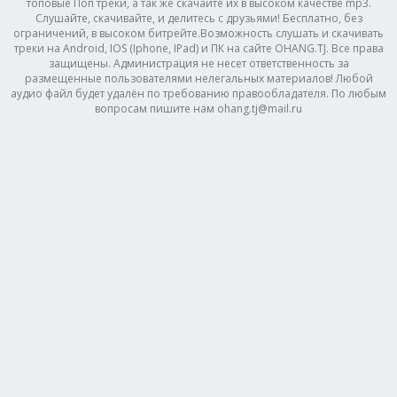
топовые Поп треки, а так же скачайте их в высоком качестве mp3.
Слушайте, скачивайте, и делитесь с друзьями! Бесплатно, без
ограничений, в высоком битрейте.Возможность слушать и скачивать
треки на Android, IOS (Iphone, IPad) и ПК на сайте OHANG.TJ. Все права
защищены. Администрация не несет ответственность за
размещенные пользователями нелегальных материалов! Любой
аудио файл будет удалён по требованию правообладателя. По любым
вопросам пишите нам ohang.tj@mail.ru