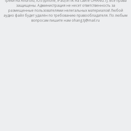
треки на Android, IOS (Iphone, IPad) и ПК на сайте OHANG.TJ. Все права
защищены. Администрация не несет ответственность за
размещенные пользователями нелегальных материалов! Любой
аудио файл будет удалён по требованию правообладателя. По любым
вопросам пишите нам ohang.tj@mail.ru