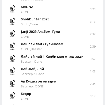
MALINA
3:23
C.ONE
ShohDuhtar 2025
3:13
Shoh ,C.one
Janji 2025 Альбом: Гули
2:32
C.ONE
Лай лай лай / Гулинозам
2:39
C.ONE ,Basster
Лай лай лай | Калби ман оташ зади
3:57
Basster , C.one
Лай-Лай, Лай
1:03
Басстер & C.one
Ай Кухистон омадум
2:35
Басстер , C.ONE
Бедор
3:17
C.ONE