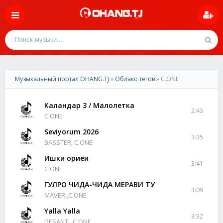
Музыкальный портал OHANG.TJ
»
Облако тегов
» C.ONE
Каландар 3 / Малолетка
2:43
C.ONE
Seviyorum 2026
3:35
BASSTER, C.ONE
Ишки ориёи
3:41
C.ONE
ГУЛРО ЧИДА-ЧИДА МЕРАВИ ТУ
3:09
MAVER ,C.ONE
Yalla Yalla
3:32
DESANT , C.ONE