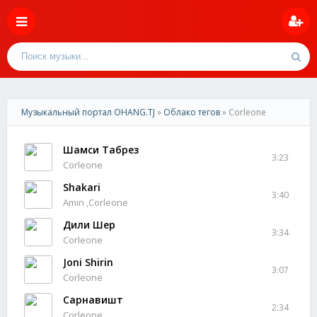
Музыкальный портал OHANG.TJ
»
Облако тегов
» Corleone
Шамси Табрез
3:23
Corleone
Shakari
3:40
Amin ,Corleone
Дили Шер
3:34
Corleone
Joni Shirin
3:07
Corleone
Сарнавишт
2:34
Corleone