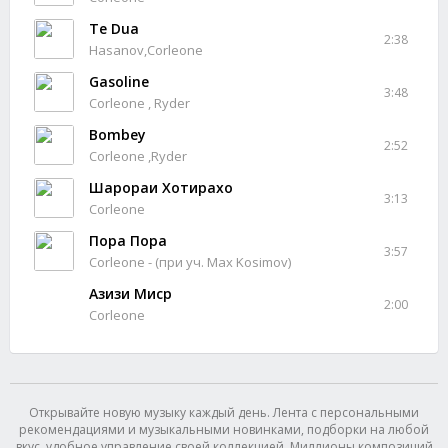
Te Dua
2:38
Hasanov,Corleone
Gasoline
3:48
Corleone , Ryder
Bombey
2:52
Corleone ,Ryder
Шарораи Хотирахо
3:13
Corleone
Пора Пора
3:57
Corleone - (при уч. Max Kosimov)
Азизи Миср
2:00
Corleone
Открывайте новую музыку каждый день. Лента с персональными
рекомендациями и музыкальными новинками, подборки на любой
вкус, удобное управление своей коллекцией. Миллионы композиций