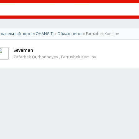
зыкальный портал OHANG.TJ
»
Облако тегов
» Farruxbek Komilov
Sevaman
Zafarbek Qurbonboyev , Farruxbek Komilov