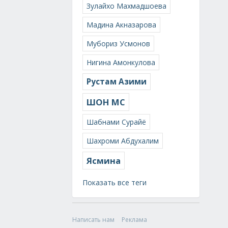
Зулайхо Махмадшоева
Мадина Акназарова
Мубориз Усмонов
Нигина Амонкулова
Рустам Азими
ШОН МС
Шабнами Сурайё
Шахроми Абдухалим
Ясмина
Показать все теги
Написать нам
Реклама