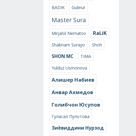
BADIK
Gulinur
Master Sura
RaLiK
Mirjalol Nematov
Shabnam Surayo
Shoh
SHON MC
TIMA
Yulduz Usmonova
Алишер Набиев
Анвар Ахмедов
Голибчон Юсупов
Гуласал Пулотова
Зиёвиддини Нурзод