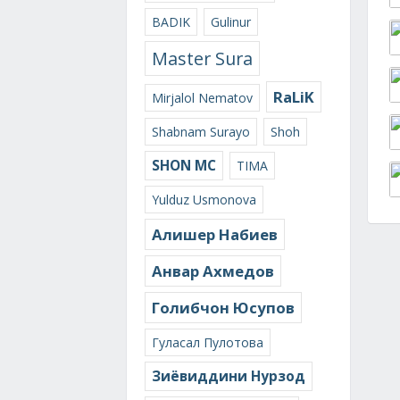
BADIK
Gulinur
Master Sura
RaLiK
Mirjalol Nematov
Shabnam Surayo
Shoh
SHON MC
TIMA
Yulduz Usmonova
Алишер Набиев
Анвар Ахмедов
Голибчон Юсупов
Гуласал Пулотова
Зиёвиддини Нурзод