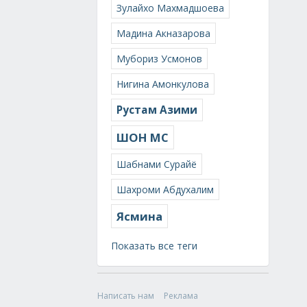
Зулайхо Махмадшоева
Мадина Акназарова
Мубориз Усмонов
Нигина Амонкулова
Рустам Азими
ШОН МС
Шабнами Сурайё
Шахроми Абдухалим
Ясмина
Показать все теги
Написать нам
Реклама