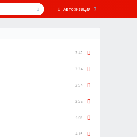
Авторизация
3:42
3:34
2:54
3:58
4:05
4:15