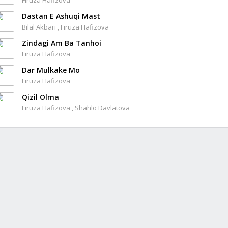
Firuza Hafizova
Dastan E Ashuqi Mast
Bilal Akbari , Firuza Hafizova
Zindagi Am Ba Tanhoi
Firuza Hafizova
Dar Mulkake Mo
Firuza Hafizova
Qizil Olma
Firuza Hafizova , Shahlo Davlatova