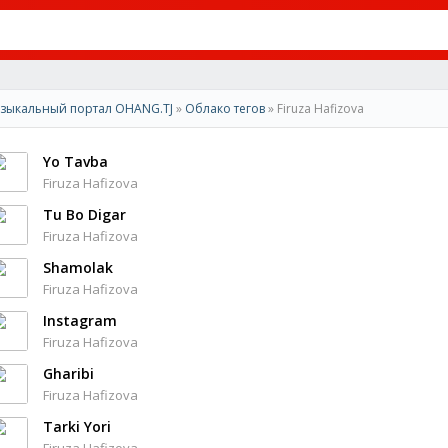
зыкальный портал OHANG.TJ
»
Облако тегов
» Firuza Hafizova
Yo Tavba
Firuza Hafizova
Tu Bo Digar
Firuza Hafizova
Shamolak
Firuza Hafizova
Instagram
Firuza Hafizova
Gharibi
Firuza Hafizova
Tarki Yori