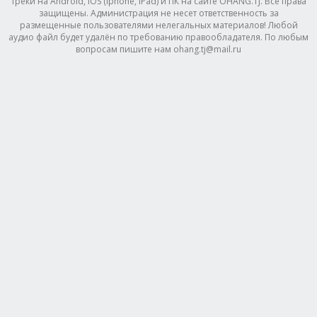
треки на Android, IOS (Iphone, IPad) и ПК на сайте OHANG.TJ. Все права
защищены. Администрация не несет ответственность за
размещенные пользователями нелегальных материалов! Любой
аудио файл будет удалён по требованию правообладателя. По любым
вопросам пишите нам ohang.tj@mail.ru