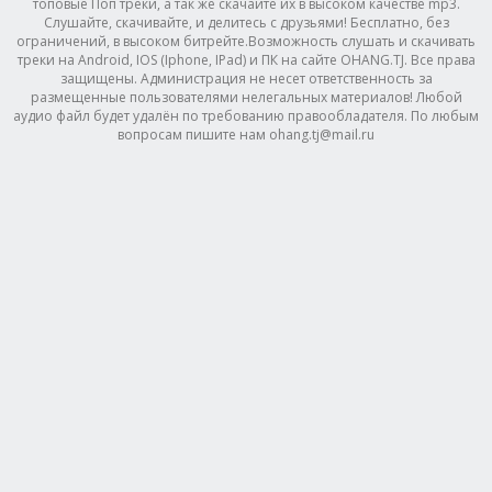
топовые Поп треки, а так же скачайте их в высоком качестве mp3.
Слушайте, скачивайте, и делитесь с друзьями! Бесплатно, без
ограничений, в высоком битрейте.Возможность слушать и скачивать
треки на Android, IOS (Iphone, IPad) и ПК на сайте OHANG.TJ. Все права
защищены. Администрация не несет ответственность за
размещенные пользователями нелегальных материалов! Любой
аудио файл будет удалён по требованию правообладателя. По любым
вопросам пишите нам ohang.tj@mail.ru