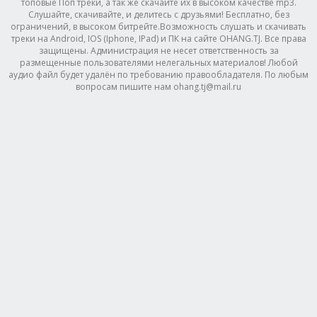
топовые Поп треки, а так же скачайте их в высоком качестве mp3.
Слушайте, скачивайте, и делитесь с друзьями! Бесплатно, без
ограничений, в высоком битрейте.Возможность слушать и скачивать
треки на Android, IOS (Iphone, IPad) и ПК на сайте OHANG.TJ. Все права
защищены. Администрация не несет ответственность за
размещенные пользователями нелегальных материалов! Любой
аудио файл будет удалён по требованию правообладателя. По любым
вопросам пишите нам ohang.tj@mail.ru