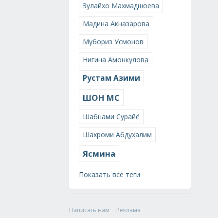
Зулайхо Махмадшоева
Мадина Акназарова
Мубориз Усмонов
Нигина Амонкулова
Рустам Азими
ШОН МС
Шабнами Сурайё
Шахроми Абдухалим
Ясмина
Показать все теги
Написать нам
Реклама