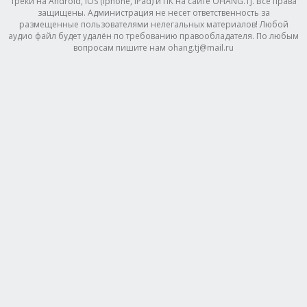
треки на Android, IOS (Iphone, IPad) и ПК на сайте OHANG.TJ. Все права
защищены. Администрация не несет ответственность за
размещенные пользователями нелегальных материалов! Любой
аудио файл будет удалён по требованию правообладателя. По любым
вопросам пишите нам ohang.tj@mail.ru