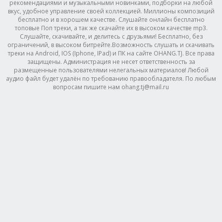
рекомендациями и музыкальными новинками, подборки на любой
вкус, удобное управление своей коллекцией. Миллионы композиций
бесплатно и в хорошем качестве. Слушайте онлайн бесплатно
топовые Поп треки, а так же скачайте их в высоком качестве mp3.
Слушайте, скачивайте, и делитесь с друзьями! Бесплатно, без
ограничений, в высоком битрейте.Возможность слушать и скачивать
треки на Android, IOS (Iphone, IPad) и ПК на сайте OHANG.TJ. Все права
защищены. Администрация не несет ответственность за
размещенные пользователями нелегальных материалов! Любой
аудио файл будет удалён по требованию правообладателя. По любым
вопросам пишите нам ohang.tj@mail.ru