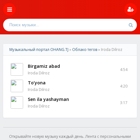
Музыкальный портал OHANG.TJ
»
Облако тегов
» Iroda Dilroz
Birgamiz abad
4:54
Iroda Dilroz
To’yona
4:20
Iroda Dilroz
Sen ila yashayman
3:17
Iroda Dilroz
Открывайте новую музыку каждый день. Лента с персональными